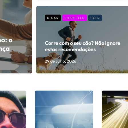
DICAS
LIFESTYLE
PETS
o: o
Corre com o seu cão? Não ignore
ença
estas recomendações
29 de Julho, 2026