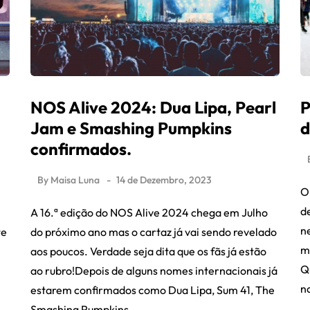
NOS Alive 2024: Dua Lipa, Pearl
P
Jam e Smashing Pumpkins
d
confirmados.
By
Maisa Luna
14 de Dezembro, 2023
O 
d
A 16.ª edição do NOS Alive 2024 chega em Julho
n
te
do próximo ano mas o cartaz já vai sendo revelado
m
aos poucos. Verdade seja dita que os fãs já estão
Q
ao rubro!Depois de alguns nomes internacionais já
n
estarem confirmados como Dua Lipa, Sum 41, The
Smashing Pumpkins…