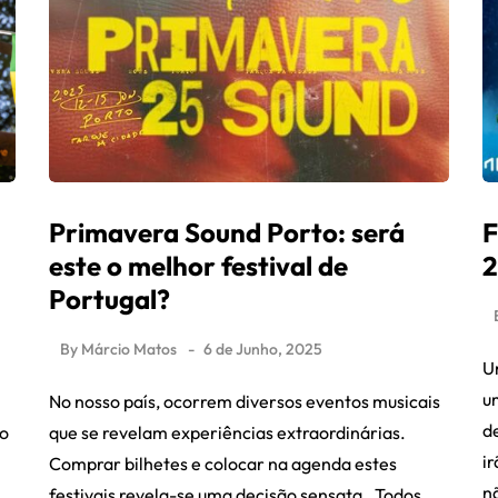
Primavera Sound Porto: será
F
este o melhor festival de
2
Portugal?
By
Márcio Matos
6 de Junho, 2025
U
u
No nosso país, ocorrem diversos eventos musicais
d
 o
que se revelam experiências extraordinárias.
i
Comprar bilhetes e colocar na agenda estes
n
festivais revela-se uma decisão sensata. Todos