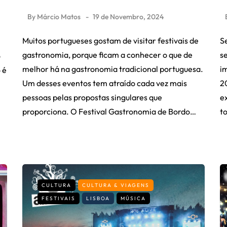
By
Márcio Matos
19 de Novembro, 2024
Muitos portugueses gostam de visitar festivais de
S
gastronomia, porque ficam a conhecer o que de
s
o
melhor há na gastronomia tradicional portuguesa.
i
 é
Um desses eventos tem atraído cada vez mais
2
pessoas pelas propostas singulares que
e
proporciona. O Festival Gastronomia de Bordo…
t
CULTURA
CULTURA & VIAGENS
FESTIVAIS
LISBOA
MÚSICA