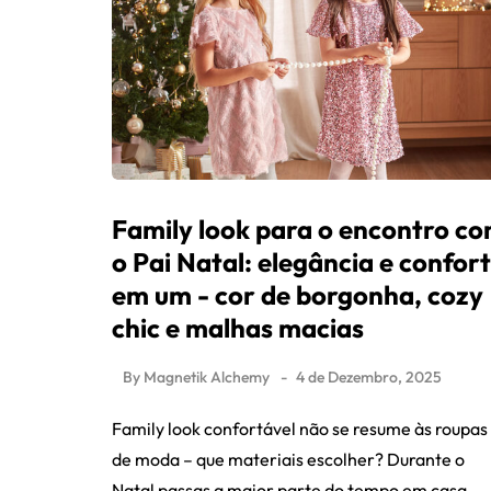
Family look para o encontro c
o Pai Natal: elegância e confor
em um - cor de borgonha, cozy
chic e malhas macias
By
Magnetik Alchemy
4 de Dezembro, 2025
Family look confortável não se resume às roupas
de moda – que materiais escolher? Durante o
Natal passas a maior parte do tempo em casa,