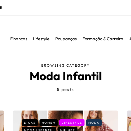
DE
Finanças
Lifestyle
Poupanças
Formação & Carreira
BROWSING CATEGORY
Moda Infantil
5 posts
DICAS
HOMEM
LIFESTYLE
MODA
MODA INFANTIL
MULHER