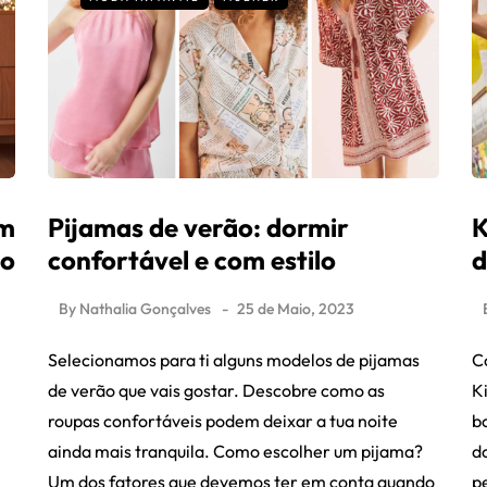
om
Pijamas de verão: dormir
K
to
confortável e com estilo
d
By
Nathalia Gonçalves
25 de Maio, 2023
Selecionamos para ti alguns modelos de pijamas
C
de verão que vais gostar. Descobre como as
K
roupas confortáveis podem deixar a tua noite
b
ainda mais tranquila. Como escolher um pijama?
do
Um dos fatores que devemos ter em conta quando
p