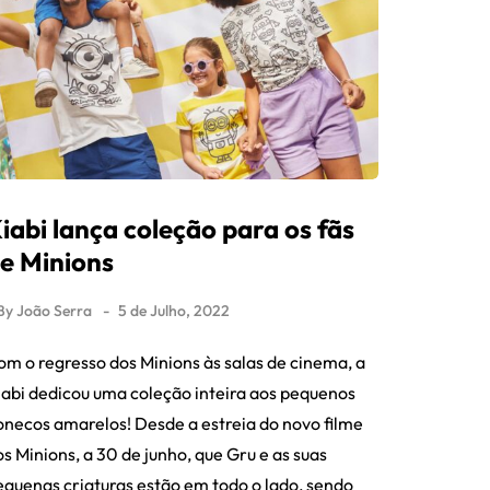
iabi lança coleção para os fãs
e Minions
By
João Serra
5 de Julho, 2022
om o regresso dos Minions às salas de cinema, a
iabi dedicou uma coleção inteira aos pequenos
onecos amarelos! Desde a estreia do novo filme
s Minions, a 30 de junho, que Gru e as suas
equenas criaturas estão em todo o lado, sendo