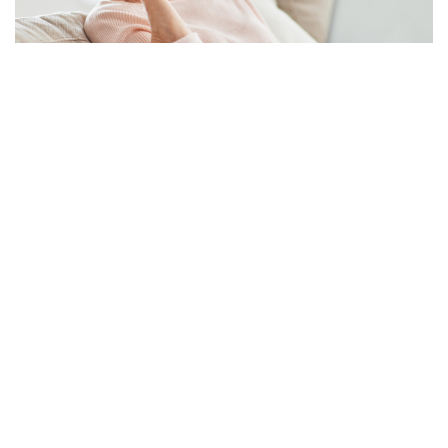
Simulador de Pensões: descubra
quando pode fazer o pedido
By
Fernando Gonçalves
30 de Junho, 2026
Sobre nós
Contactos
Política de Privacidade