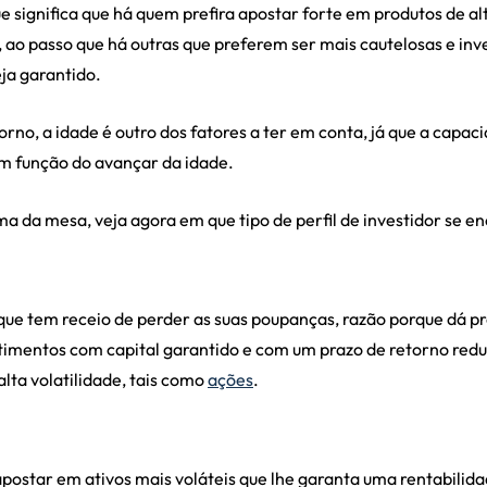
ue significa que há quem prefira apostar forte em produtos de a
, ao passo que há outras que preferem ser mais cautelosas e in
ja garantido.
orno, a idade é outro dos fatores a ter em conta, já que a capa
m função do avançar da idade.
 da mesa, veja agora em que tipo de perfil de investidor se e
 que tem receio de perder as suas poupanças, razão porque dá p
estimentos com capital garantido e com um prazo de retorno redu
lta volatilidade, tais como
ações
.
apostar em ativos mais voláteis que lhe garanta uma rentabilid