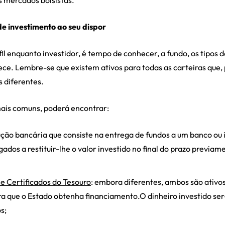
s mercados bolsistas.
de investimento ao seu dispor
fil enquanto investidor, é tempo de conhecer, a fundo, os tipos 
ece. Lembre-se que existem ativos para todas as carteiras que,
s diferentes.
 mais comuns, poderá encontrar:
lução bancária que consiste na entrega de fundos a um banco ou i
gados a restituir-lhe o valor investido no final do prazo previa
 e Certificados do Tesouro
: embora diferentes, ambos são ativo
a que o Estado obtenha financiamento.O dinheiro investido ser-l
s;