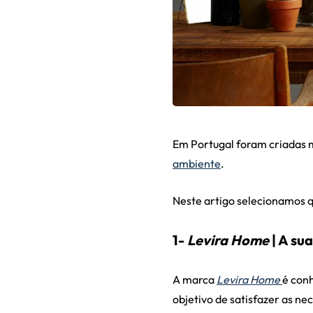
Em Portugal foram criadas
ambiente
.
Neste artigo selecionamos 
1-
Levira Home
| A su
A marca
Levira Home
é conh
objetivo de satisfazer as ne