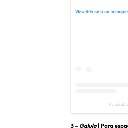
View this post on Instagra
A post sh
3 –
Galula
| Para espa