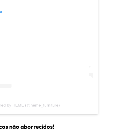
m
ared by HEME (@heme_furniture)
ços não aborrecidos!