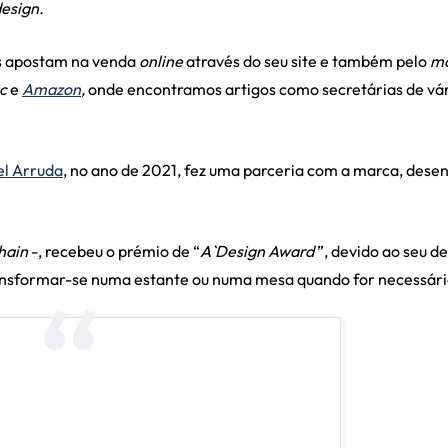
esign.
s apostam na venda
online
através do seu site e também pelo
ma
c
e
Amazon
,
onde encontramos artigos como secretárias de vári
el Arruda
, no ano de 2021, fez uma parceria com a marca, dese
hain
-, recebeu o prémio de “
A`Design Award
”, devido ao seu d
ransformar-se numa estante ou numa mesa quando for necessári