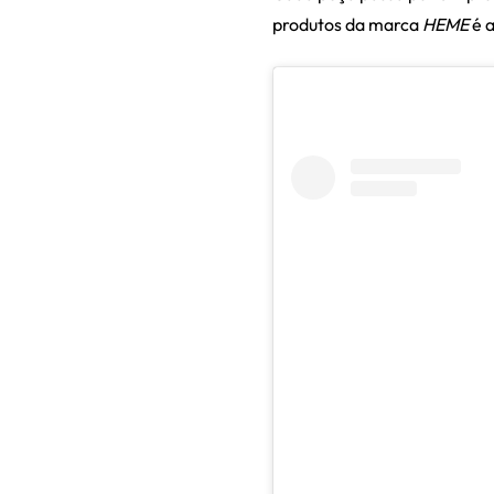
produtos da marca
HEME
é 