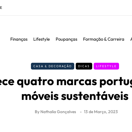
DE
Finanças
Lifestyle
Poupanças
Formação & Carreira
CASA & DECORAÇÃO
DICAS
LIFESTYLE
ce quatro marcas portu
móveis sustentáveis
By
Nathalia Gonçalves
13 de Março, 2023