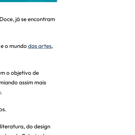
 Doce, já se encontram
ra e o mundo
das artes
,
m o objetivo de
remiando assim mais
a
.
os.
iteratura, do design