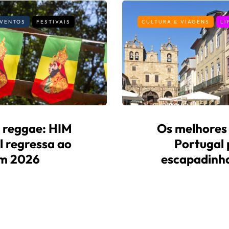
VENTOS
FESTIVAIS
CULTURA & VIAGENS
LI
e reggae: HIM
Os melhores
l regressa ao
Portugal
m 2026
escapadinh
ves
9 de Abril, 2026
By
Fernando Gonçalv