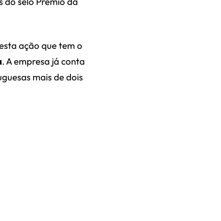
s do selo Prémio da
 esta ação que tem o
a
.
A
empresa
já conta
tuguesas mais de dois