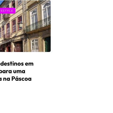
FESTYLE
 destinos em
 para uma
a na Páscoa
es
6 de Abril, 2026