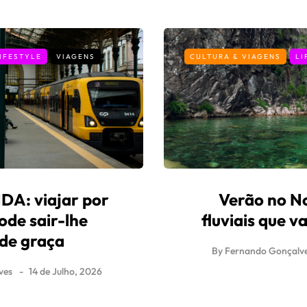
IFESTYLE
VIAGENS
CULTURA & VIAGENS
LI
A: viajar por
Verão no No
ode sair-lhe
fluviais que 
 de graça
By
Fernando Gonçalv
ves
14 de Julho, 2026