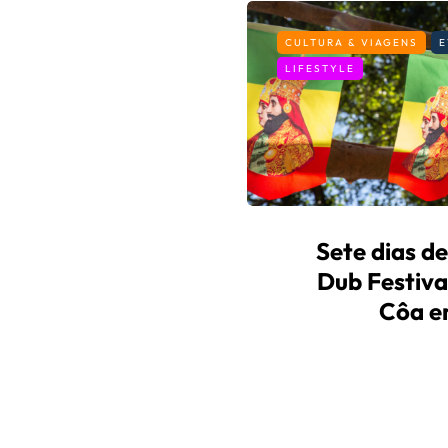
CULTURA & VIAGENS
E
LIFESTYLE
Sete dias d
Dub Festiva
Côa e
By
Fernando Gonçal