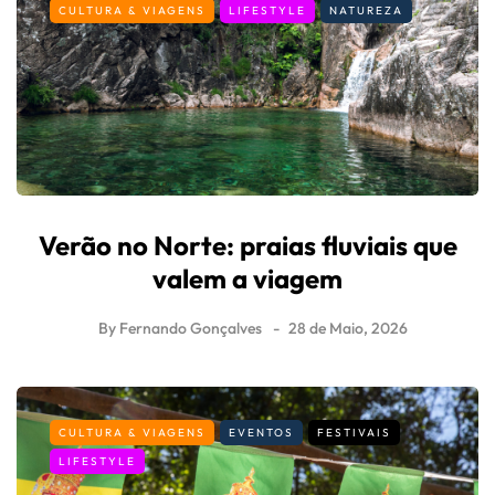
CULTURA & VIAGENS
LIFESTYLE
NATUREZA
Verão no Norte: praias fluviais que
valem a viagem
By
Fernando Gonçalves
28 de Maio, 2026
CULTURA & VIAGENS
EVENTOS
FESTIVAIS
LIFESTYLE