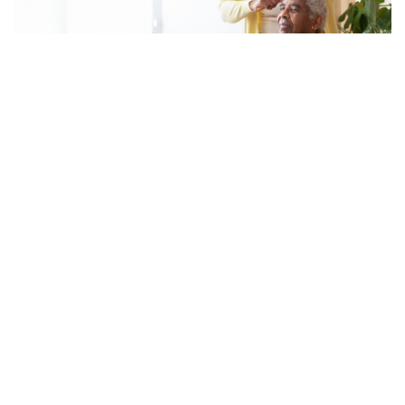
É cuidador informal? Veja os novos
valores e regras para 2026
By
Fernando Gonçalves
14 de Julho, 2026
Sobre nós
Contactos
Política de Privacidade
Copyright © 2025. Created by
Oxy Agency
.