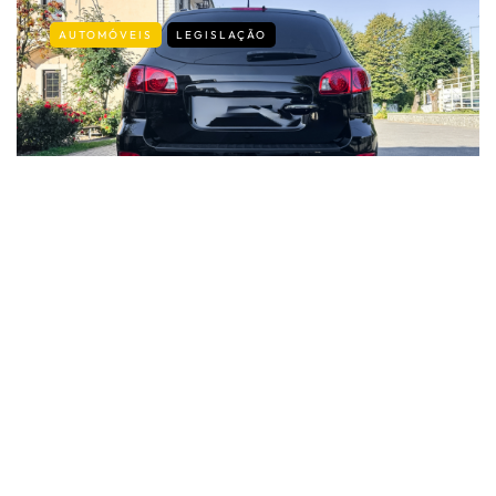
AUTOMÓVEIS
LEGISLAÇÃO
Carro parado na rua: as regras que
muitos condutores desconhecem
By
Fernando Gonçalves
9 de Julho, 2026