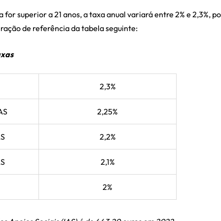
a for superior a 21 anos, a taxa anual variará entre 2% e 2,3%, po
ação de referência da tabela seguinte:
axas
2,3%
IAS
2,25%
AS
2,2%
AS
2,1%
2%