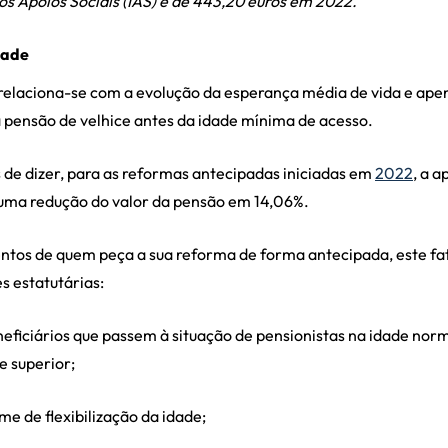
os Apoios Sociais (IAS) é de 443,20 euros em 2022.
dade
 relaciona-se com a evolução da esperança média de vida e apen
a pensão de velhice antes da idade mínima de acesso.
de dizer, para as reformas antecipadas iniciadas em
2022
, a a
numa redução do valor da pensão em 14,06%.
tos de quem peça a sua reforma de forma antecipada, este fat
s estatutárias:
neficiários que passem à situação de pensionistas na idade norm
e superior;
me de flexibilização da idade;