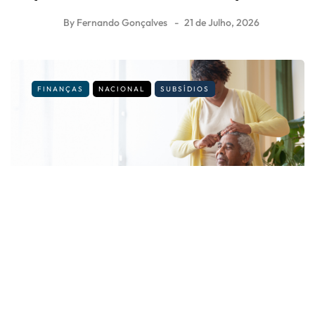
By
Fernando Gonçalves
21 de Julho, 2026
FINANÇAS
NACIONAL
SUBSÍDIOS
É cuidador informal? Veja os novos
valores e regras para 2026
By
Fernando Gonçalves
14 de Julho, 2026