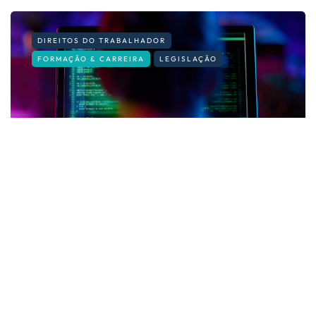
DIREITOS DO TRABALHADOR
FORMAÇÃO & CARREIRA
LEGISLAÇÃO
Privacidade no trabalho: até onde
pode ir o empregador?
By
Fernando Gonçalves
14 de Julho, 2026