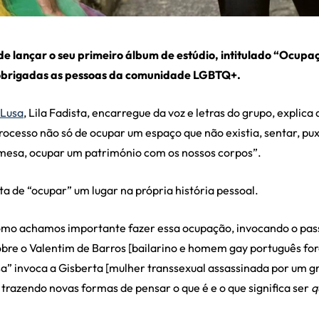
e lançar o seu primeiro álbum de estúdio, intitulado “Ocupa
 obrigadas as pessoas da comunidade LGBTQ+.
Lusa
, Lila Fadista, encarregue da voz e letras do grupo, expli
rocesso não só de ocupar um espaço que não existia, sentar, pu
 mesa, ocupar um património com os nossos corpos”
.
ata de “ocupar” um lugar na própria história pessoal.
omo achamos importante fazer essa ocupação, invocando o pa
obre o Valentim de Barros [bailarino e homem gay português f
sa” invoca a Gisberta [mulher transsexual assassinada por um g
trazendo novas formas de pensar o que é e o que significa ser
q