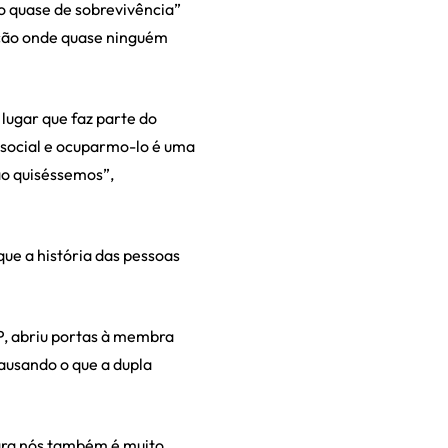
to quase de sobrevivência”
ção onde quase ninguém
ugar que faz parte do
 social e ocuparmo-lo é uma
ão quiséssemos”,
ue a história das pessoas
TP, abriu portas à membra
ausando o que a dupla
para nós também é muito