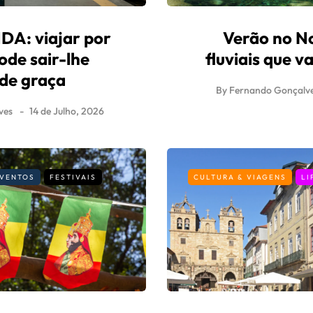
A: viajar por
Verão no No
ode sair-lhe
fluviais que 
 de graça
By
Fernando Gonçalv
ves
14 de Julho, 2026
VENTOS
FESTIVAIS
CULTURA & VIAGENS
LI