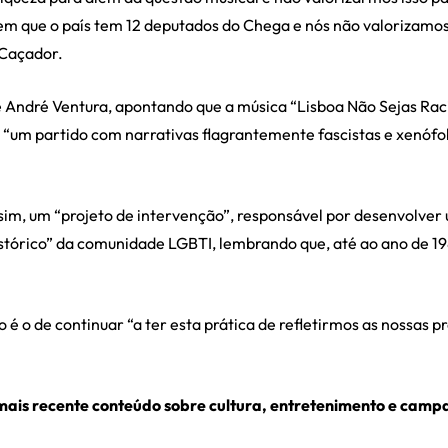
 que o país tem 12 deputados do Chega e nós não valorizamo
o Caçador.
 André Ventura, apontando que a música “Lisboa Não Sejas Raci
“um partido com narrativas flagrantemente fascistas e xenófo
sim, um “projeto de intervenção”, responsável por desenvolver 
stórico” da comunidade LGBTI, lembrando que, até ao ano de 1
o é o de continuar “a ter esta prática de refletirmos as nossas 
mais recente conteúdo sobre cultura, entretenimento e campa