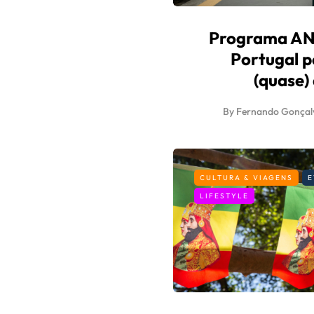
Programa AND
Portugal p
(quase)
By
Fernando Gonçal
CULTURA & VIAGENS
E
LIFESTYLE