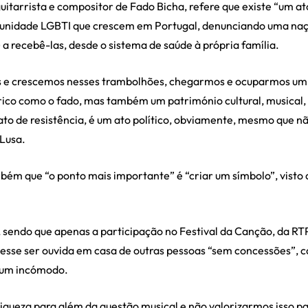
uitarrista e compositor de Fado Bicha, refere que existe “um a
munidade LGBTI que crescem em Portugal, denunciando uma na
 a recebê-las, desde o sistema de saúde à própria família.
e crescemos nesses trambolhões, chegarmos e ocuparmos um l
rico como o fado, mas também um património cultural, musical,
 ato de resistência, é um ato político, obviamente, mesmo que n
 Lusa.
ém que “o ponto mais importante” é “criar um símbolo”, visto q
o, sendo que apenas a participação no Festival da Canção, da R
esse ser ouvida em casa de outras pessoas “sem concessões”, c
e um incómodo.
riqueza para além da questão musical e não valorizarmos isso 