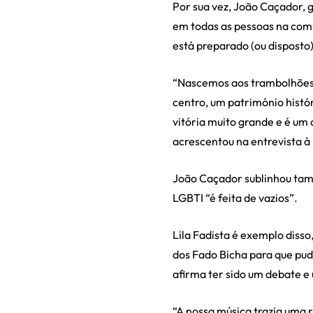
Por sua vez, João Caçador, g
em todas as pessoas na co
está preparado (ou disposto)
“Nascemos aos trambolhões 
centro, um património histó
vitória muito grande e é um
acrescentou na entrevista à
João Caçador sublinhou tamb
LGBTI “é feita de vazios”.
Lila Fadista é exemplo diss
dos Fado Bicha para que pud
afirma ter sido um debate 
“A nossa música trazia uma 