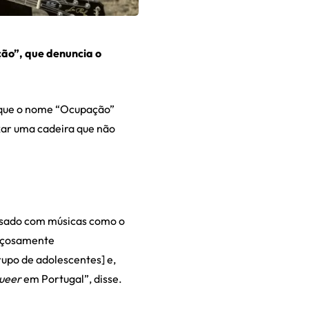
ção”, que denuncia o
ca que o nome “Ocupação”
xar uma cadeira que não
ssado com músicas como o
orçosamente
rupo de adolescentes] e,
ueer
em Portugal”, disse.