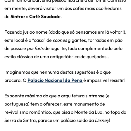
Com tanto andar, uma pessoa fica cheia de fome! Com isso
em mente, deverá visitar um dos cafés mais acolhedores
de
Sintra
: o
Café Saudade
.
Fazendo jus ao nome (dado que só pensamos em lá voltar!),
este local é a “casa” de
scones
gigantes, torradas em pão
de passa e
parfaits
de iogurte, tudo complementado pelo
estilo clássico de uma antiga fábrica de queijadas,.
Imaginemos que nenhuma destas sugestões é o que
procura. O
Palácio Nacional da Pena
é impossível resistir!
Expoente máximo do que a arquitetura sintrense (e
portuguesa) tem a oferecer, este monumento de
revivalismo romântico, que pisa o Monte da Lua, no topo da
Serra de Sintra, parece um palácio saído da
Disney
!