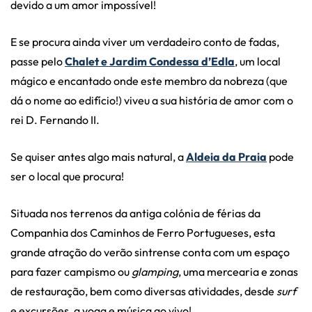
devido a um amor impossível!
E se procura ainda viver um verdadeiro conto de fadas,
passe pelo
Chalet e Jardim Condessa d’Edla
, um local
mágico e encantado onde este membro da nobreza (que
dá o nome ao edifício!) viveu a sua história de amor com o
rei D. Fernando II.
Se quiser antes algo mais natural, a
Aldeia da Praia
pode
ser o local que procura!
Situada nos terrenos da antiga colónia de férias da
Companhia dos Caminhos de Ferro Portugueses, esta
grande atração do verão sintrense conta com um espaço
para fazer campismo ou
glamping
, uma mercearia e zonas
de restauração, bem como diversas atividades, desde
surf
e excursões, a yoga e música ao vivo!