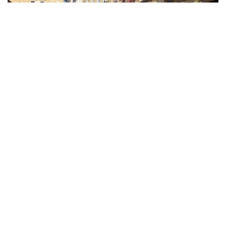
Os melhores destinos em Portugal
para uma escapadinha na Páscoa
By
Fernando Gonçalves
6 de Abril, 2026
Sobre nós
Contactos
Política de Privacidade
Copyright © 2025. Created by
Oxy Agency
.