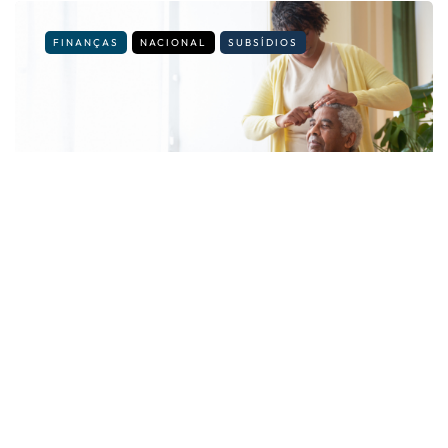
FINANÇAS
NACIONAL
SUBSÍDIOS
É cuidador informal? Veja os novos
valores e regras para 2026
By
Fernando Gonçalves
14 de Julho, 2026