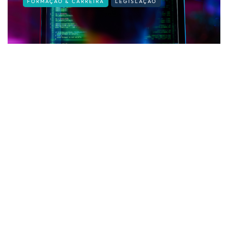
FORMAÇÃO & CARREIRA
LEGISLAÇÃO
Privacidade no trabalho: até onde
pode ir o empregador?
By
Fernando Gonçalves
14 de Julho, 2026
Sobre nós
Contactos
Política de Privacidade