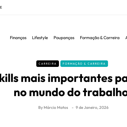
DE
Finanças
Lifestyle
Poupanças
Formação & Carreira
CARREIRA
FORMAÇÃO & CARREIRA
kills mais importantes p
no mundo do trabalh
By
Márcio Matos
9 de Janeiro, 2026