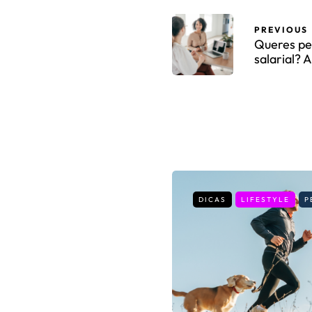
PREVIOUS
Queres pe
salarial? 
DICAS
LIFESTYLE
P