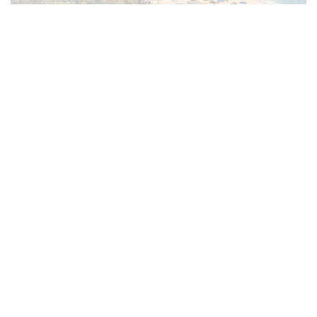
The Nomad World Fest'24: um evento
sobre o futuro do trabalho
By
Márcio Matos
1 de Outubro, 2024
Sobre nós
Contactos
Política de Privacidade
Copyright © 2025. Created by
Oxy Agency
.