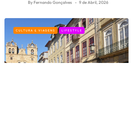
By
Fernando Gonçalves
9 de Abril, 2026
CULTURA & VIAGENS
LIFESTYLE
Os melhores destinos em Portugal
para uma escapadinha na Páscoa
By
Fernando Gonçalves
6 de Abril, 2026