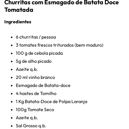
Churritas com Esmagado de Batata Doce
Tomatada
Ingredientes
6 churritas / pessoa
3 tomates frescos triturados (bem maduro)
100 g de cebola picada
5g de alho picado
Azeite q.b.
20 ml vinho branco
Esmagado de Batata-doce
4 hastes de Tomilho
1 Kg Batata-Doce de Polpa Laranja
100g Tomate Seco
Azeite q.b.
Sal Grosso q.b.