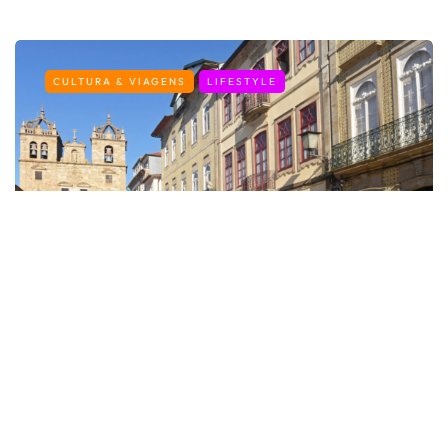
CULTURA & VIAGENS
LIFESTYLE
Os melhores destinos em Portugal
para uma escapadinha na Páscoa
By
Fernando Gonçalves
6 de Abril, 2026