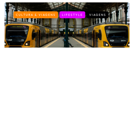
CULTURA & VIAGENS
LIFESTYLE
VIAGENS
Programa ANDA: viajar por Portugal
pode sair-lhe (quase) de graça
By
Fernando Gonçalves
14 de Julho, 2026