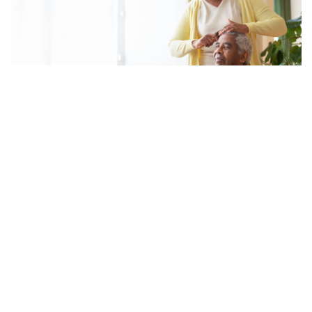
É cuidador informal? Veja os novos
valores e regras para 2026
By
Fernando Gonçalves
14 de Julho, 2026