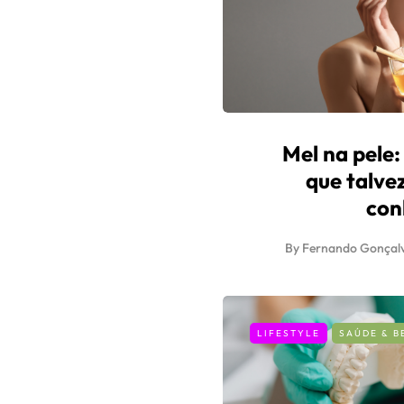
Mel na pele:
que talve
con
By
Fernando Gonçal
LIFESTYLE
SAÚDE & B