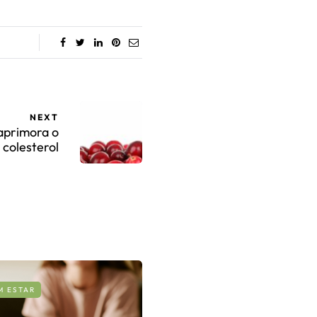
NEXT
aprimora o
 colesterol
M ESTAR