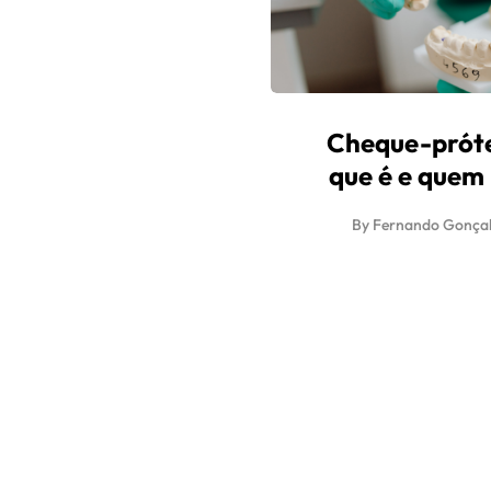
Cheque-próte
que é e quem
By
Fernando Gonçal
Sobre nós
Contactos
Política de Privacid