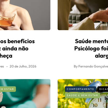
 os benefícios
Saúde menta
z ainda não
Psicólogo fo
heça
alar
ves
20 de Julho, 2026
By
Fernando Gonçalve
EM ESTAR
COMPORTAMENTO
DICA
SAÚDE & BEM ESTAR