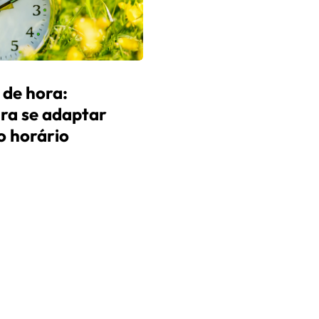
de hora:
ara se adaptar
o horário
s
30 de Março, 2026