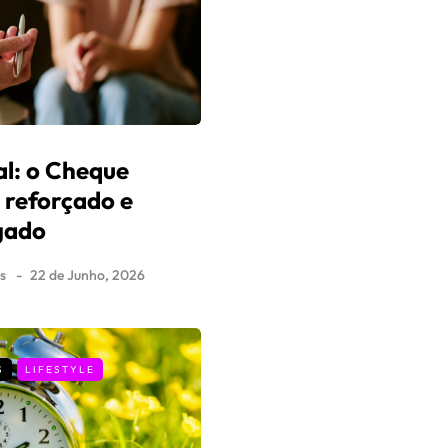
l: o Cheque
i reforçado e
gado
s
22 de Junho, 2026
S
LIFESTYLE