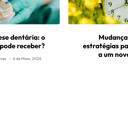
se dentária: o
Mudança 
 pode receber?
estratégias p
a um nov
ves
6 de Maio, 2026
By
Fernando Gonçalve
ade