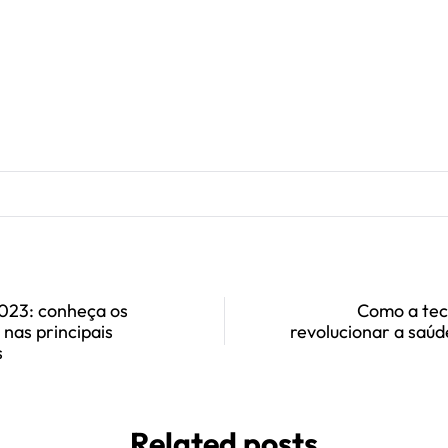
023: conheça os
Como a tec
nas principais
revolucionar a saúd
s
Related posts