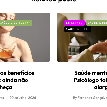
SAÚDE & BEM ESTAR
LIFESTYLE
SAÚDE & BE
SAÚDE MENTAL
 os benefícios
Saúde menta
z ainda não
Psicólogo fo
heça
alar
ves
20 de Julho, 2026
By
Fernando Gonçalve