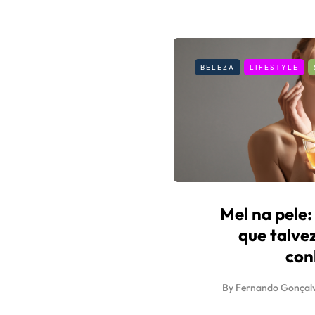
BELEZA
LIFESTYLE
Mel na pele:
que talve
con
By
Fernando Gonçal