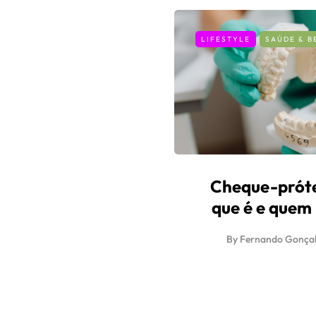
LIFESTYLE
SAÚDE & B
Cheque-próte
que é e quem
By
Fernando Gonçal