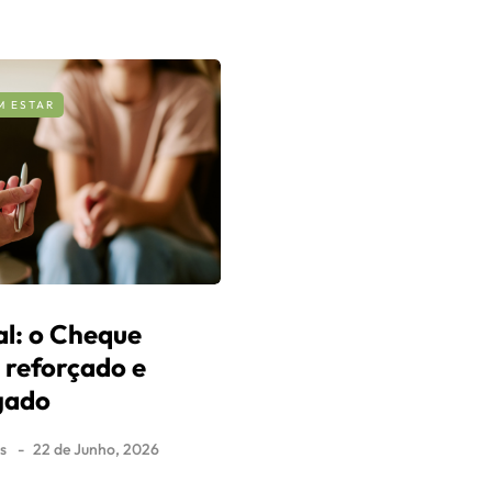
M ESTAR
l: o Cheque
i reforçado e
gado
s
22 de Junho, 2026