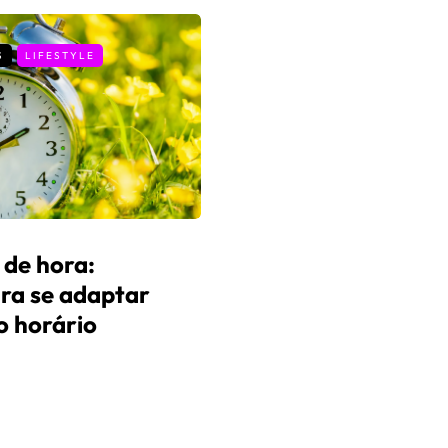
S
LIFESTYLE
de hora:
ara se adaptar
o horário
s
30 de Março, 2026