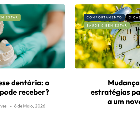
EM ESTAR
COMPORTAMENTO
DICA
SAÚDE & BEM ESTAR
se dentária: o
Mudança 
 pode receber?
estratégias p
a um nov
ves
6 de Maio, 2026
By
Fernando Gonçalve