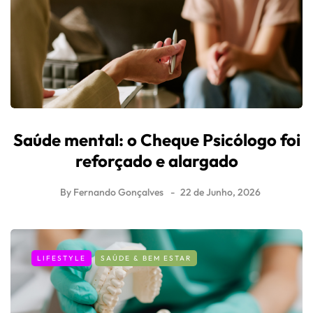
BELEZA
LIFESTYLE
SAÚDE & BEM ESTAR
Mel na pele: os benefícios que talvez
ainda não conheça
By
Fernando Gonçalves
20 de Julho, 2026
LIFESTYLE
SAÚDE & BEM ESTAR
SAÚDE MENTAL