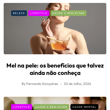
PREVIOUS
Capitão Fausto dão início a digressão
este mês
NEXT
IRS 2022: as datas que tem de
saber
Related posts