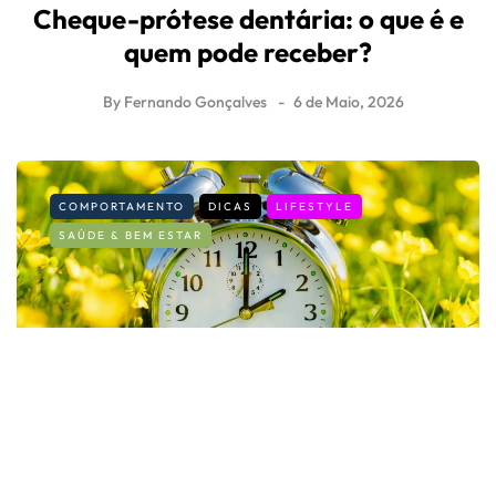
Cheque-prótese dentária: o que é e
quem pode receber?
By
Fernando Gonçalves
6 de Maio, 2026
COMPORTAMENTO
DICAS
LIFESTYLE
SAÚDE & BEM ESTAR
Mudança de hora: estratégias para se
adaptar a um novo horário