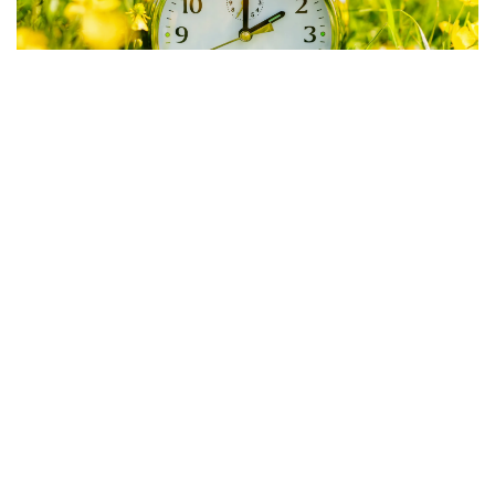
Mudança de hora: estratégias para se
adaptar a um novo horário
By
Fernando Gonçalves
30 de Março, 2026
Sobre nós
Contactos
Política de Privacidade