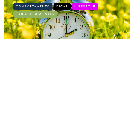
COMPORTAMENTO
DICAS
LIFESTYLE
SAÚDE & BEM ESTAR
Mudança de hora: estratégias para se
adaptar a um novo horário
By
Fernando Gonçalves
30 de Março, 2026