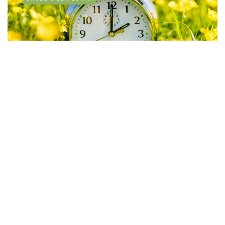
Mudança de hora: estratégias para se
adaptar a um novo horário
By
Fernando Gonçalves
30 de Março, 2026
Sobre nós
Contactos
Política de Privacidade