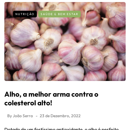
NUTRIÇÃO
SAÚDE & BEM ESTAR
Alho, a melhor arma contra o
colesterol alto!
By
João Serra
23 de Dezembro, 2022
Dotado de um fortíssimo antioxidante, o alho é perfeito