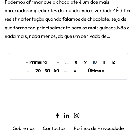
Podemos afirmar que o chocolate é um dos mais
apreciados ingredientes do mundo, não é verdade? É difícil
resistir à tentação quando falamos de chocolate, seja de
que forma for, principalmente para os mais gulosos.Não é
nada mais, nada menos, do que um derivado de…
« Primeira
«
...
8
9
10
11
12
...
20
30
40
...
»
Última »
Sobre nós
Contactos
Política de Privacidade