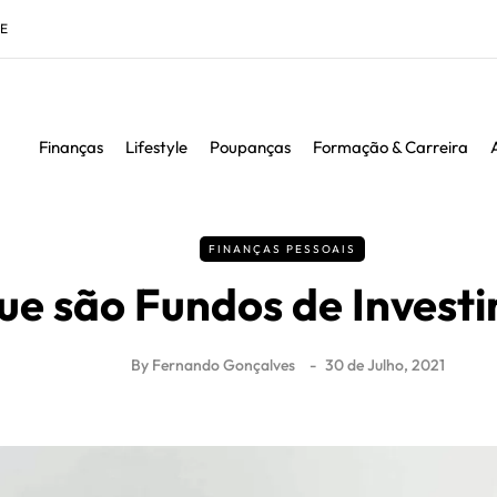
DE
Finanças
Lifestyle
Poupanças
Formação & Carreira
FINANÇAS PESSOAIS
ue são Fundos de Invest
By
Fernando Gonçalves
30 de Julho, 2021