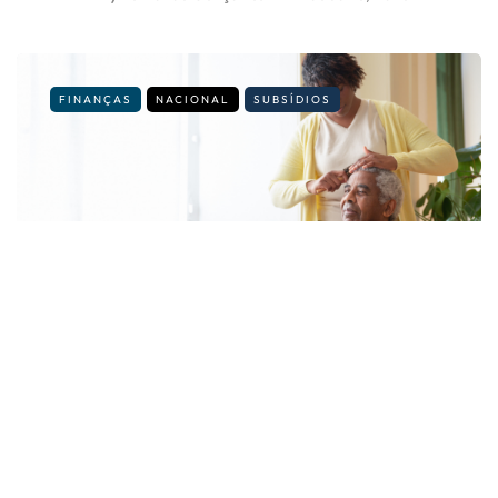
FINANÇAS
NACIONAL
SUBSÍDIOS
É cuidador informal? Veja os novos
valores e regras para 2026
By
Fernando Gonçalves
14 de Julho, 2026