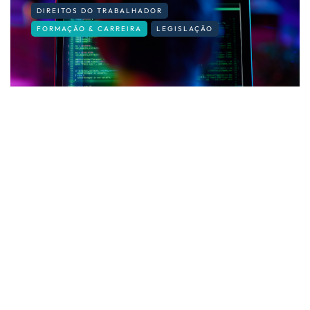
DIREITOS DO TRABALHADOR
FORMAÇÃO & CARREIRA
LEGISLAÇÃO
Privacidade no trabalho: até onde
pode ir o empregador?
By
Fernando Gonçalves
14 de Julho, 2026