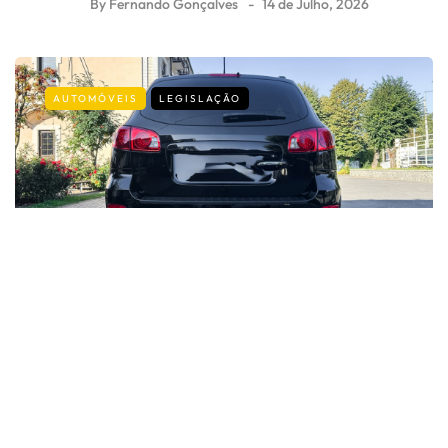
By
Fernando Gonçalves
14 de Julho, 2026
AUTOMÓVEIS
LEGISLAÇÃO
Carro parado na rua: as regras que
muitos condutores desconhecem
By
Fernando Gonçalves
9 de Julho, 2026