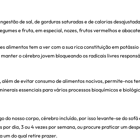
ingestão de sal, de gorduras saturadas e de calorias desajustad
gumes e fruta, em especial, nozes, frutos vermelhos e abacate
tes alimentos tem a ver com a sua rica constituição em potássi
 manter o cérebro jovem bloqueando os radicais livres respons
ta, além de evitar consumo de alimentos nocivos, permite-nos te
 minerais essenciais para vários processos bioquímicos e biológi
go do nosso corpo, cérebro incluído, por isso levante-se do sof
 por dia, 3 ou 4 vezes por semana, ou procure praticar um desp
 um do qual retire prazer.