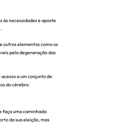
as às necessidades e aposte
.
o e outros elementos como os
áveis pela degeneração das
r acesso a um conjunto de
cos do cérebro.
á e faça uma caminhada
orto da sua eleição, mas