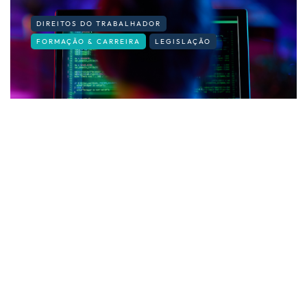
DIREITOS DO TRABALHADOR
FORMAÇÃO & CARREIRA
LEGISLAÇÃO
Privacidade no trabalho: até onde
pode ir o empregador?
By
Fernando Gonçalves
14 de Julho, 2026